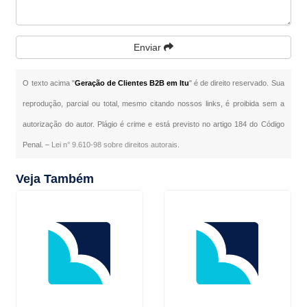
Enviar
O texto acima "
Geração de Clientes B2B em Itu
" é de direito reservado. Sua
reprodução, parcial ou total, mesmo citando nossos links, é proibida sem a
autorização do autor. Plágio é crime e está previsto no artigo 184 do Código
Penal. –
Lei n° 9.610-98 sobre direitos autorais
.
Veja Também