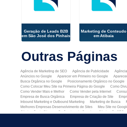
Geração de Leads B2B
Marketing de Conteudo
em São José dos Pinhais
em Atibaia
Outras
Páginas
Agência de Marketing de SEO
Agência de Publicidade
Agência
Anúncios no Google
Aparecer em Primeiro no Google
Aparece
Busca Orgânica no Google
Posicionamento Orgânico no Google
Como Colocar Meu Site na Primeira Página do Google
Como Divu
Como Vender Mais e Melhor
Como Vender pela Internet
Consul
Empresa de Busca Orgânica
Empresa de Criação de Site
Empr
Inbound Marketing e Outbound Marketing
Marketing de Busca
Melhores Empresas Desenvolvimento de Sites
Meu Site no Googl
Otimização de Sites nos Parâmetros do Google
Otimização SEO
Publicidade Online
Quero Divulgar Minha Empresa no Google
Técnicas de SEO
Tecnologia de Posicionamento para o Google