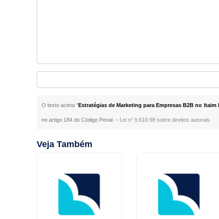
O texto acima "
Estratégias de Marketing para Empresas B2B no Itaim 
no artigo 184 do Código Penal. –
Lei n° 9.610-98 sobre direitos autorais
.
Veja Também