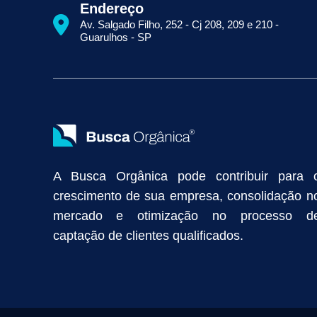
Como Aparecer na Primeira Página do Google
Como Fazer Seo
Endereço
Primeira Página do Google Sem Pagar por Clique
Quais Técnicas
Av. Salgado Filho, 252 - Cj 208, 209 e 210 -
Empresa de Prospecção B2B
Marketing Industrial
Marketing Di
Guarulhos - SP
Divulgação Online
Atração de Clientes
Estratégias de Marketi
Vendas Industriais
Prospecção de Clientes B2B
Marketing Digi
Como Aumentar as Vendas da Minha Empresa
Marketing de Con
Anunciar na Internet
Captar Clientes
Criação de Site para Indús
Como Distribuir Mais Produtos
Marketing Growth
Marketing Gro
A Busca Orgânica pode contribuir para 
crescimento de sua empresa, consolidação n
mercado e otimização no processo d
captação de clientes qualificados.