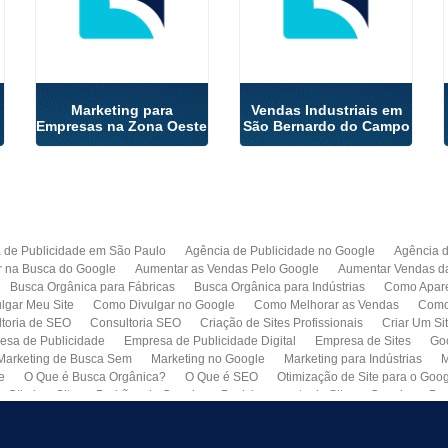
Marketing para
Vendas Industriais em
Empresas na Zona Oeste
São Bernardo do Campo
 de Publicidade em São Paulo
Agência de Publicidade no Google
Agência 
r na Busca do Google
Aumentar as Vendas Pelo Google
Aumentar Vendas d
Busca Orgânica para Fábricas
Busca Orgânica para Indústrias
Como Apare
lgar Meu Site
Como Divulgar no Google
Como Melhorar as Vendas
Como 
toria de SEO
Consultoria SEO
Criação de Sites Profissionais
Criar Um Si
esa de Publicidade
Empresa de Publicidade Digital
Empresa de Sites
Go
Marketing de Busca Sem
Marketing no Google
Marketing para Indústrias
M
e
O Que é Busca Orgânica?
O Que é SEO
Otimização de Site para o Goo
Otimizar Site
Padrões do Google
Posicionamento de Site no Google
Pro
Quero Fazer Um Site para Minha Empresa
SEO
SEO para Sites
Serviço 
Web Marketing
Busca Orgânica com Garantia de Contrato
Colocar Site na 