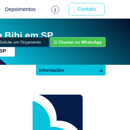
Contato
Depoimentos
m Bibi em SP
Solicite um Orçamento
Chamar no WhatsApp
 SP
Informações