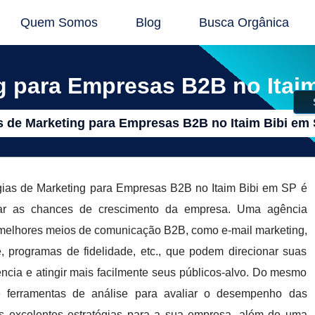
Quem Somos
Blog
Busca Orgânica
g para Empresas B2B no Itai
s de Marketing para Empresas B2B no Itaim Bibi em
gias de Marketing para Empresas B2B no Itaim Bibi em SP é
ntar as chances de crescimento da empresa. Uma agência
 melhores meios de comunicação B2B, como e-mail marketing,
e, programas de fidelidade, etc., que podem direcionar suas
ncia e atingir mais facilmente seus públicos-alvo. Do mesmo
 ferramentas de análise para avaliar o desempenho das
excelentes estratégias para a sua empresa, além de uma