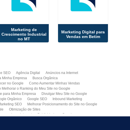
Marketing de
Marketing Digital para
Crescimento Industrial
Vendas em Betim
no MT
de SEO
Agência Digital
Anúncios na Internet
a Minha Empresa
Busca Orgânica
cer no Google
Como Aumentar Minhas Vendas
Melhorar o Ranking do Meu Site no Google
te para Minha Empresa
Divulgar Meu Site no Google
ogle Orgânico
Google SEO
Inbound Marketing
arketing SEO
Melhorar Posicionamento do Site no Google
gle
Otimização de Sites
paganda na Internet
Publicidade no Google
de SEO
Site para Minha Empresa
Site Profissional
Primeira Página do Google