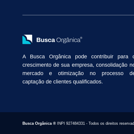
Vendas Industriais
Prospecção de Clientes B2B
Marketing Digi
Como Aumentar as Vendas da Minha Empresa
Marketing de Con
Anunciar na Internet
Captar Clientes
Criação de Site para Indús
Como Distribuir Mais Produtos
Marketing Growth
Marketing Gro
A Busca Orgânica pode contribuir para 
crescimento de sua empresa, consolidação n
mercado e otimização no processo d
captação de clientes qualificados.
Busca Orgânica
®
INPI 927484331 - Todos os direitos reserva