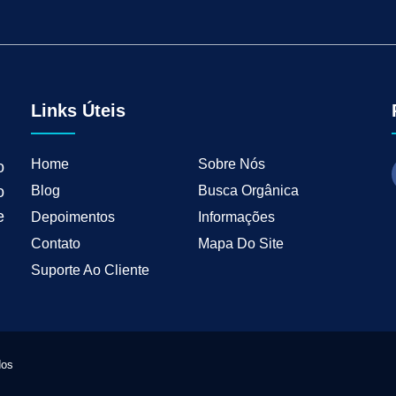
tal para Negócios Locais
Vendas B2B
Como Ter Resultados Digitais
Como 
teudo
Mkt Industrial
Geração de Leads B2B
Geração de Clientes B2B
M
tria
Marketing de Busca Industrial
Marketing Industrial B2B
Marketing pa
wth Industrial
Marketing de Crescimento
Marketing de Crescimento Industria
Links Úteis
Home
Sobre Nós
o
Blog
Busca Orgânica
o
e
Depoimentos
Informações
Contato
Mapa Do Site
Suporte Ao Cliente
dos