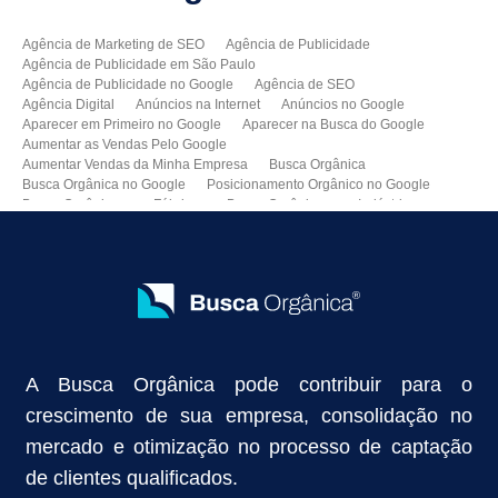
Agência de Marketing de SEO
Agência de Publicidade
Agência de Publicidade em São Paulo
Agência de Publicidade no Google
Agência de SEO
Agência Digital
Anúncios na Internet
Anúncios no Google
Aparecer em Primeiro no Google
Aparecer na Busca do Google
Aumentar as Vendas Pelo Google
Aumentar Vendas da Minha Empresa
Busca Orgânica
Busca Orgânica no Google
Posicionamento Orgânico no Google
Busca Orgânica para Fábricas
Busca Orgânica para Indústrias
Como Aparecer no Google
Como Aumentar Minhas Vendas
Como Colocar Meu Site na Primeira Página do Google
Como Divulgar Meu Site
Como Divulgar no Google
Como Melhorar as Vendas
Como Melhorar o Ranking do Meu Site no Google
Como Vender Mais e Melhor
Como Vender pela Internet
Consultoria de SEO
Consultoria SEO
Criação de Sites Profissionais
Criar Um Site para Minha Empresa
A Busca Orgânica pode contribuir para o
Divulgar Meu Site no Google
Empresa de Busca Orgânica
Empresa de Criação de Site
Empresa de Publicidade
crescimento de sua empresa, consolidação no
Empresa de Publicidade Digital
Empresa de Sites
mercado e otimização no processo de captação
Google Orgânico
Google SEO
Inbound Marketing
Inbound Marketing e Outbound Marketing
Marketing de Busca
de clientes qualificados.
Marketing de Busca Sem
Marketing no Google