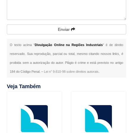
Enviar
O texto acima "
Divulgação Online na Regiões Industriais
" é de direito
reservado. Sua reprodução, parcial ou total, mesmo citando nossos links, é
proibida sem a autorização do autor. Plágio é crime e está previsto no artigo
184 do Código Penal. –
Lei n° 9.610-98 sobre direitos autorais
.
Veja Também