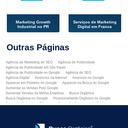
Marketing Growth
Serviços de Marketing
Industrial no PR
Digital em Franca
Outras
Páginas
Agência de Marketing de SEO
Agência de Publicidade
Agência de Publicidade em São Paulo
Agência de Publicidade no Google
Agência de SEO
Agência Digital
Anúncios na Internet
Anúncios no Google
Aparecer em Primeiro no Google
Aparecer na Busca do Google
Aumentar as Vendas Pelo Google
Aumentar Vendas da Minha Empresa
Busca Orgânica
Busca Orgânica no Google
Posicionamento Orgânico no Google
Busca Orgânica para Fábricas
Busca Orgânica para Indústrias
Como Aparecer no Google
Como Aumentar Minhas Vendas
Como Colocar Meu Site na Primeira Página do Google
Como Divulgar Meu Site
Como Divulgar no Google
Como Melhorar as Vendas