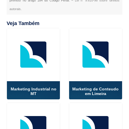
previsto no artigo 184 do Código Penal. –
Lei n° 9.610-98 sobre direitos
autorais
.
Veja Também
Marketing Industrial no
Marketing de Conteudo
MT
em Limeira