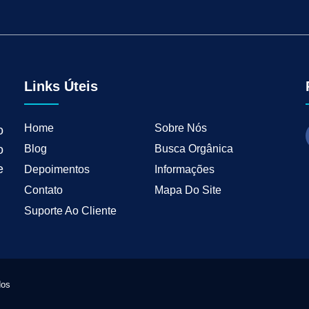
tal para Negócios Locais
Vendas B2B
Como Ter Resultados Digitais
Como 
teudo
Mkt Industrial
Geração de Leads B2B
Geração de Clientes B2B
M
tria
Marketing de Busca Industrial
Marketing Industrial B2B
Marketing pa
wth Industrial
Marketing de Crescimento
Marketing de Crescimento Industria
Links Úteis
Home
Sobre Nós
o
Blog
Busca Orgânica
o
e
Depoimentos
Informações
Contato
Mapa Do Site
Suporte Ao Cliente
dos