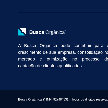
Vendas Industriais
Prospecção de Clientes B2B
Marketing Digi
Como Aumentar as Vendas da Minha Empresa
Marketing de Con
Anunciar na Internet
Captar Clientes
Criação de Site para Indús
Como Distribuir Mais Produtos
Marketing Growth
Marketing Gro
A Busca Orgânica pode contribuir para 
crescimento de sua empresa, consolidação n
mercado e otimização no processo d
captação de clientes qualificados.
Busca Orgânica
®
INPI 927484331 - Todos os direitos reserva