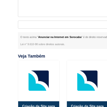
O texto acima "
Anunciar na Internet em Sorocaba
" é de direito reserva
Lei n° 9.610-98 sobre direitos autorais
.
Veja Também
Criação de Site para
Criação de Site para