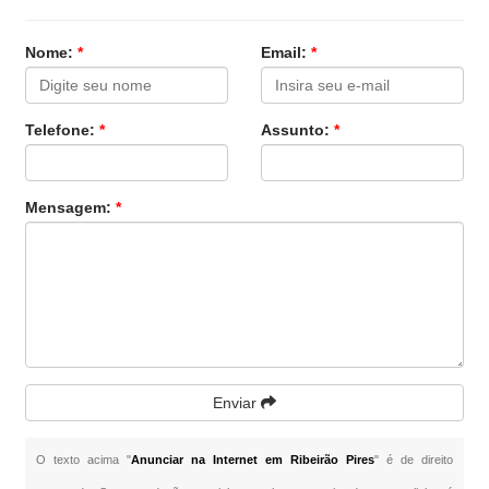
Nome:
*
Email:
*
Telefone:
*
Assunto:
*
Mensagem:
*
Enviar
O texto acima "
Anunciar na Internet em Ribeirão Pires
" é de direito