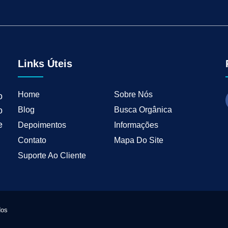
tal para Negócios Locais
Vendas B2B
Como Ter Resultados Digitais
Como 
teudo
Mkt Industrial
Geração de Leads B2B
Geração de Clientes B2B
M
tria
Marketing de Busca Industrial
Marketing Industrial B2B
Marketing pa
wth Industrial
Marketing de Crescimento
Marketing de Crescimento Industria
Links Úteis
Home
Sobre Nós
o
Blog
Busca Orgânica
o
e
Depoimentos
Informações
Contato
Mapa Do Site
Suporte Ao Cliente
dos