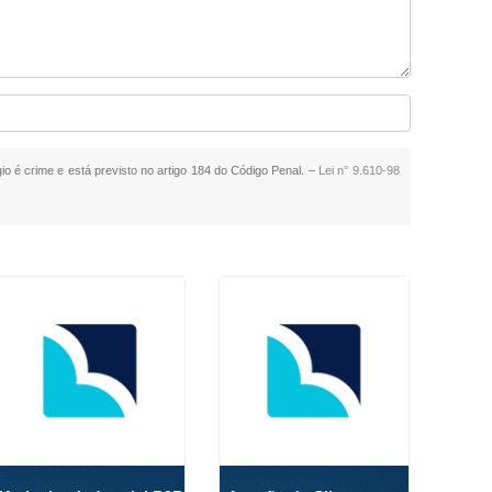
gio é crime e está previsto no artigo 184 do Código Penal. –
Lei n° 9.610-98