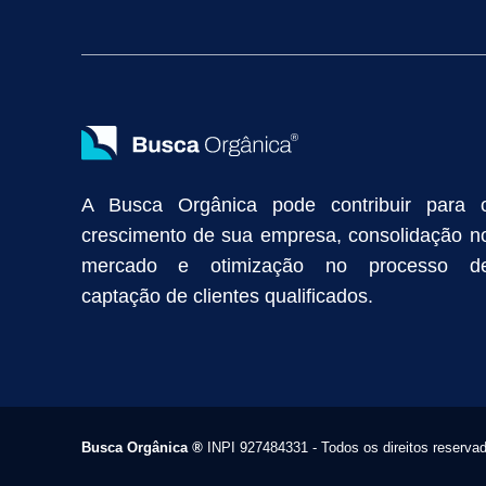
Vendas Industriais
Prospecção de Clientes B2B
Marketing Digi
Como Aumentar as Vendas da Minha Empresa
Marketing de Con
Anunciar na Internet
Captar Clientes
Criação de Site para Indús
Como Distribuir Mais Produtos
Marketing Growth
Marketing Gro
A Busca Orgânica pode contribuir para 
crescimento de sua empresa, consolidação n
mercado e otimização no processo d
captação de clientes qualificados.
Busca Orgânica
®
INPI 927484331 - Todos os direitos reserva