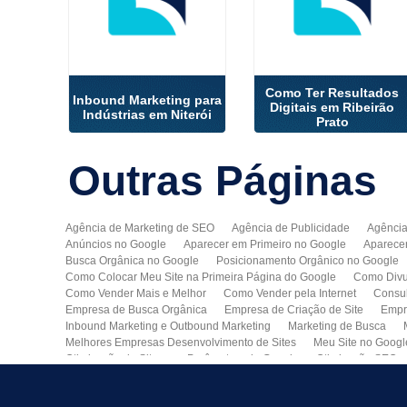
Como Ter Resultados
Inbound Marketing para
Digitais em Ribeirão
Indústrias em Niterói
Prato
Outras
Páginas
Agência de Marketing de SEO
Agência de Publicidade
Agência
Anúncios no Google
Aparecer em Primeiro no Google
Aparece
Busca Orgânica no Google
Posicionamento Orgânico no Google
Como Colocar Meu Site na Primeira Página do Google
Como Divu
Como Vender Mais e Melhor
Como Vender pela Internet
Consul
Empresa de Busca Orgânica
Empresa de Criação de Site
Empr
Inbound Marketing e Outbound Marketing
Marketing de Busca
Melhores Empresas Desenvolvimento de Sites
Meu Site no Googl
Otimização de Sites nos Parâmetros do Google
Otimização SEO
Publicidade Online
Quero Divulgar Minha Empresa no Google
Técnicas de SEO
Tecnologia de Posicionamento para o Google