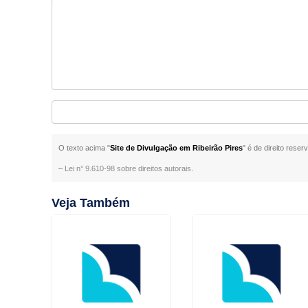
O texto acima "
Site de Divulgação em Ribeirão Pires
" é de direito rese
–
Lei n° 9.610-98 sobre direitos autorais
.
Veja Também