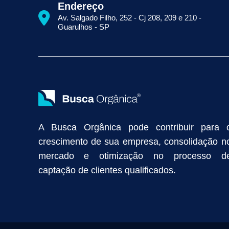
Como Aparecer na Primeira Página do Google
Como Fazer Seo
Endereço
Primeira Página do Google Sem Pagar por Clique
Quais Técnicas
Av. Salgado Filho, 252 - Cj 208, 209 e 210 -
Empresa de Prospecção B2B
Marketing Industrial
Marketing Di
Guarulhos - SP
Divulgação Online
Atração de Clientes
Estratégias de Marketi
Vendas Industriais
Prospecção de Clientes B2B
Marketing Digi
Como Aumentar as Vendas da Minha Empresa
Marketing de Con
Anunciar na Internet
Captar Clientes
Criação de Site para Indús
Como Distribuir Mais Produtos
Marketing Growth
Marketing Gro
A Busca Orgânica pode contribuir para 
crescimento de sua empresa, consolidação n
mercado e otimização no processo d
captação de clientes qualificados.