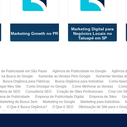
Marketing Digital para
Marketing Growth no PR
Negócios Locais no
Tatuapé em SP
 de Publicidade em São Paulo
Agência de Publicidade no Google
Agência 
r na Busca do Google
Aumentar as Vendas Pelo Google
Aumentar Vendas d
Busca Orgânica para Fábricas
Busca Orgânica para Indústrias
Como Apare
lgar Meu Site
Como Divulgar no Google
Como Melhorar as Vendas
Como 
toria de SEO
Consultoria SEO
Criação de Sites Profissionais
Criar Um Si
esa de Publicidade
Empresa de Publicidade Digital
Empresa de Sites
Go
Marketing de Busca Sem
Marketing no Google
Marketing para Indústrias
M
e
O Que é Busca Orgânica?
O Que é SEO
Otimização de Site para o Goo
Otimizar Site
Padrões do Google
Posicionamento de Site no Google
Pro
Quero Fazer Um Site para Minha Empresa
SEO
SEO para Sites
Serviço 
Web Marketing
Busca Orgânica com Garantia de Contrato
Colocar Site na 