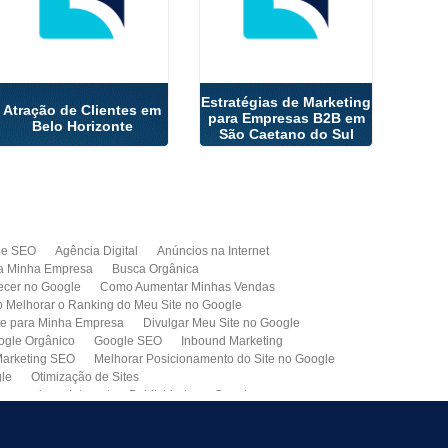
Estratégias de Marketing
Atração de Clientes em
para Empresas B2B em
Belo Horizonte
São Caetano do Sul
de SEO
Agência Digital
Anúncios na Internet
a Minha Empresa
Busca Orgânica
cer no Google
Como Aumentar Minhas Vendas
Melhorar o Ranking do Meu Site no Google
te para Minha Empresa
Divulgar Meu Site no Google
ogle Orgânico
Google SEO
Inbound Marketing
arketing SEO
Melhorar Posicionamento do Site no Google
gle
Otimização de Sites
paganda na Internet
Publicidade no Google
de SEO
Site para Minha Empresa
Site Profissional
Primeira Página do Google