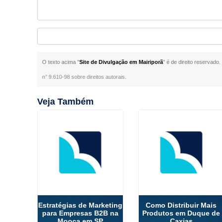
O texto acima "
Site de Divulgação em Mairiporã
" é de direito reservado
n° 9.610-98 sobre direitos autorais
.
Veja Também
Estratégias de Marketing
Como Distribuir Mais
para Empresas B2B na
Produtos em Duque de
Mooca em SP
Caxias