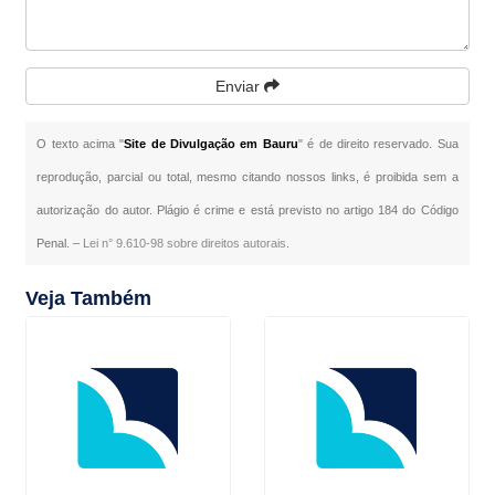
Enviar
O texto acima "
Site de Divulgação em Bauru
" é de direito reservado. Sua
reprodução, parcial ou total, mesmo citando nossos links, é proibida sem a
autorização do autor. Plágio é crime e está previsto no artigo 184 do Código
Penal. –
Lei n° 9.610-98 sobre direitos autorais
.
Veja Também