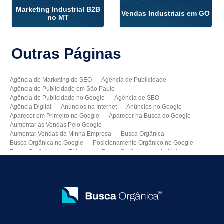
Marketing Industrial B2B
Vendas Industriais em GO
no MT
Outras
Páginas
Agência de Marketing de SEO
Agência de Publicidade
Agência de Publicidade em São Paulo
Agência de Publicidade no Google
Agência de SEO
Agência Digital
Anúncios na Internet
Anúncios no Google
Aparecer em Primeiro no Google
Aparecer na Busca do Google
Aumentar as Vendas Pelo Google
Aumentar Vendas da Minha Empresa
Busca Orgânica
Busca Orgânica no Google
Posicionamento Orgânico no Google
Busca Orgânica para Fábricas
Busca Orgânica para Indústrias
Como Aparecer no Google
Como Aumentar Minhas Vendas
Como Colocar Meu Site na Primeira Página do Google
Como Divulgar Meu Site
Como Divulgar no Google
Como Melhorar as Vendas
Como Melhorar o Ranking do Meu Site no Google
Como Vender Mais e Melhor
Como Vender pela Internet
Consultoria de SEO
Consultoria SEO
Criação de Sites Profissionais
Criar Um Site para Minha Empresa