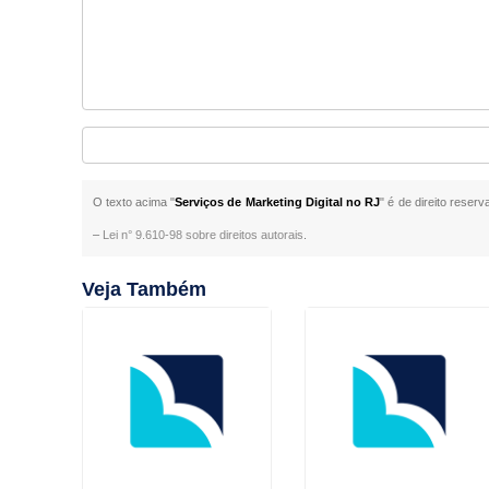
O texto acima "
Serviços de Marketing Digital no RJ
" é de direito reser
–
Lei n° 9.610-98 sobre direitos autorais
.
Veja Também