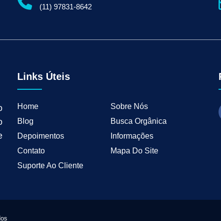
gital para Empresas
Serviços de Marketing Digital
Marketing Digital para Indu
(11) 97831-8642
ng B2B
Estratégias de Marketing para Empresas B2B
Inbound Marketing para 
tal para Negócios Locais
Vendas B2B
Como Ter Resultados Digitais
Como 
teudo
Mkt Industrial
Geração de Leads B2B
Geração de Clientes B2B
M
tria
Marketing de Busca Industrial
Marketing Industrial B2B
Marketing pa
wth Industrial
Marketing de Crescimento
Marketing de Crescimento Industria
Links Úteis
Home
Sobre Nós
o
Blog
Busca Orgânica
o
e
Depoimentos
Informações
Contato
Mapa Do Site
Suporte Ao Cliente
dos