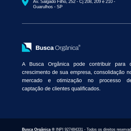
Av. Salgado Filho, 252 - Cj 208, 209 e 210 -
Empresa de Prospecção B2B
Marketing Industrial
Marketing Di
Guarulhos - SP
Divulgação Online
Atração de Clientes
Estratégias de Marketi
Vendas Industriais
Prospecção de Clientes B2B
Marketing Digi
Como Aumentar as Vendas da Minha Empresa
Marketing de Con
Anunciar na Internet
Captar Clientes
Criação de Site para Indús
Como Distribuir Mais Produtos
Marketing Growth
Marketing Gro
A Busca Orgânica pode contribuir para 
crescimento de sua empresa, consolidação n
mercado e otimização no processo d
captação de clientes qualificados.
Busca Orgânica
®
INPI 927484331 - Todos os direitos reserva