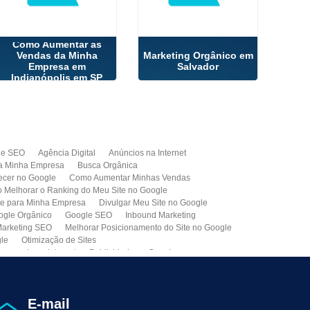
Como Aumentar as
Vendas da Minha
Marketing Orgânico em
Empresa em
Salvador
Indianópolis em SP
de SEO
Agência Digital
Anúncios na Internet
a Minha Empresa
Busca Orgânica
cer no Google
Como Aumentar Minhas Vendas
Melhorar o Ranking do Meu Site no Google
te para Minha Empresa
Divulgar Meu Site no Google
ogle Orgânico
Google SEO
Inbound Marketing
arketing SEO
Melhorar Posicionamento do Site no Google
gle
Otimização de Sites
paganda na Internet
Publicidade no Google
de SEO
Site para Minha Empresa
Site Profissional
Primeira Página do Google
presa de Seo do Brasil
Otimização Seo On-page
E-mail
ção de Clientes
Prospecção B2B