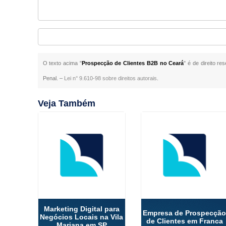
O texto acima "
Prospecção de Clientes B2B no Ceará
" é de direito r
Penal. –
Lei n° 9.610-98 sobre direitos autorais
.
Veja Também
Marketing Digital para
Empresa de Prospecçã
Negócios Locais na Vila
de Clientes em Franca
Mariana em SP