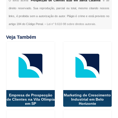
O texto acima "
Prospecção de Clientes B2B em Santa Catarina
" é de
direito reservado. Sua reprodução, parcial ou total, mesmo citando nossos
links, é proibida sem a autorização do autor. Plágio é crime e está previsto no
artigo 184 do Código Penal. –
Lei n° 9.610-98 sobre direitos autorais
.
Veja Também
Empresa de Prospecção
Marketing de Crescimento
de Clientes na Vila Olímpia
Industrial em Belo
em SP
Horizonte