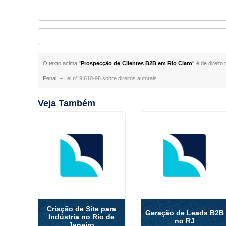
O texto acima "
Prospecção de Clientes B2B em Rio Claro
" é de direit
Penal. –
Lei n° 9.610-98 sobre direitos autorais
.
Veja Também
Criação de Site para
Geração de Leads B2B
Indústria no Rio de
no RJ
Janeiro