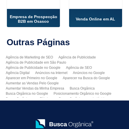
Empresa de Prospecção
Venda Online em AL
B2B em Osasco
Outras
Páginas
Agência de Marketing de SEO
Agência de Publicidade
Agência de Publicidade em São Paulo
Agência de Publicidade no Google
Agência de SEO
Agência Digital
Anúncios na Internet
Anúncios no Google
Aparecer em Primeiro no Google
Aparecer na Busca do Google
Aumentar as Vendas Pelo Google
Aumentar Vendas da Minha Empresa
Busca Orgânica
Busca Orgânica no Google
Posicionamento Orgânico no Google
Busca Orgânica para Fábricas
Busca Orgânica para Indústrias
Como Aparecer no Google
Como Aumentar Minhas Vendas
Como Colocar Meu Site na Primeira Página do Google
Como Divulgar Meu Site
Como Divulgar no Google
Como Melhorar as Vendas
Como Melhorar o Ranking do Meu Site no Google