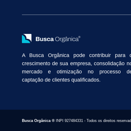
Vendas Industriais
Prospecção de Clientes B2B
Marketing Digi
Como Aumentar as Vendas da Minha Empresa
Marketing de Con
Anunciar na Internet
Captar Clientes
Criação de Site para Indús
Como Distribuir Mais Produtos
Marketing Growth
Marketing Gro
A Busca Orgânica pode contribuir para 
crescimento de sua empresa, consolidação n
mercado e otimização no processo d
captação de clientes qualificados.
Busca Orgânica
®
INPI 927484331 - Todos os direitos reserva