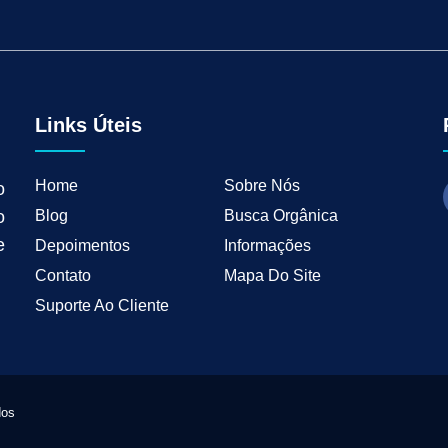
tal para Negócios Locais
Vendas B2B
Como Ter Resultados Digitais
Como 
teudo
Mkt Industrial
Geração de Leads B2B
Geração de Clientes B2B
M
tria
Marketing de Busca Industrial
Marketing Industrial B2B
Marketing pa
wth Industrial
Marketing de Crescimento
Marketing de Crescimento Industria
Links Úteis
Home
Sobre Nós
o
Blog
Busca Orgânica
o
e
Depoimentos
Informações
Contato
Mapa Do Site
Suporte Ao Cliente
dos