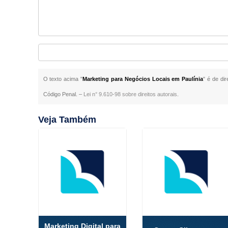
O texto acima "
Marketing para Negócios Locais em Paulínia
" é de di
Código Penal. –
Lei n° 9.610-98 sobre direitos autorais
.
Veja Também
Marketing Digital para