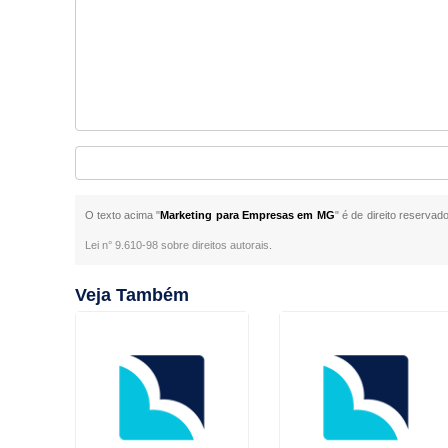
O texto acima "
Marketing para Empresas em MG
" é de direito reservad
Lei n° 9.610-98 sobre direitos autorais
.
Veja Também