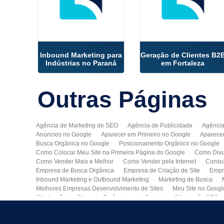
Inbound Marketing para
Geração de Clientes B2
Indústrias no Paraná
em Fortaleza
Outras
Páginas
Agência de Marketing de SEO
Agência de Publicidade
Agência
Anúncios no Google
Aparecer em Primeiro no Google
Aparece
Busca Orgânica no Google
Posicionamento Orgânico no Google
Como Colocar Meu Site na Primeira Página do Google
Como Divu
Como Vender Mais e Melhor
Como Vender pela Internet
Consul
Empresa de Busca Orgânica
Empresa de Criação de Site
Empr
Inbound Marketing e Outbound Marketing
Marketing de Busca
Melhores Empresas Desenvolvimento de Sites
Meu Site no Googl
Otimização de Sites nos Parâmetros do Google
Otimização SEO
Publicidade Online
Quero Divulgar Minha Empresa no Google
Técnicas de SEO
Tecnologia de Posicionamento para o Google