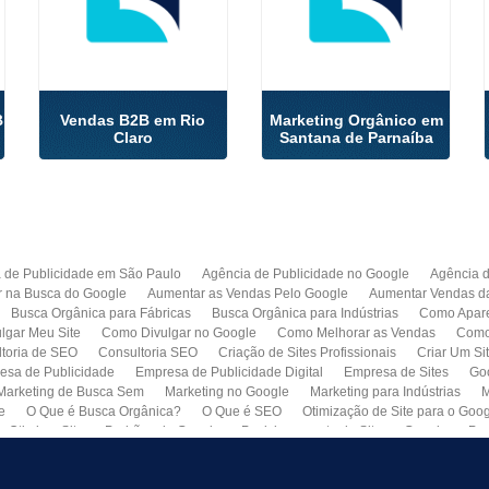
B
Vendas B2B em Rio
Marketing Orgânico em
Claro
Santana de Parnaíba
 de Publicidade em São Paulo
Agência de Publicidade no Google
Agência 
r na Busca do Google
Aumentar as Vendas Pelo Google
Aumentar Vendas d
Busca Orgânica para Fábricas
Busca Orgânica para Indústrias
Como Apare
lgar Meu Site
Como Divulgar no Google
Como Melhorar as Vendas
Como 
toria de SEO
Consultoria SEO
Criação de Sites Profissionais
Criar Um Si
esa de Publicidade
Empresa de Publicidade Digital
Empresa de Sites
Go
Marketing de Busca Sem
Marketing no Google
Marketing para Indústrias
M
e
O Que é Busca Orgânica?
O Que é SEO
Otimização de Site para o Goo
Otimizar Site
Padrões do Google
Posicionamento de Site no Google
Pro
Quero Fazer Um Site para Minha Empresa
SEO
SEO para Sites
Serviço 
Web Marketing
Busca Orgânica com Garantia de Contrato
Colocar Site na 