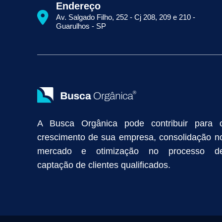
Como Aparecer na Primeira Página do Google
Como Fazer Seo
Endereço
Primeira Página do Google Sem Pagar por Clique
Quais Técnicas
Av. Salgado Filho, 252 - Cj 208, 209 e 210 -
Empresa de Prospecção B2B
Marketing Industrial
Marketing Di
Guarulhos - SP
Divulgação Online
Atração de Clientes
Estratégias de Marketi
Vendas Industriais
Prospecção de Clientes B2B
Marketing Digi
Como Aumentar as Vendas da Minha Empresa
Marketing de Con
Anunciar na Internet
Captar Clientes
Criação de Site para Indús
Como Distribuir Mais Produtos
Marketing Growth
Marketing Gro
A Busca Orgânica pode contribuir para 
crescimento de sua empresa, consolidação n
mercado e otimização no processo d
captação de clientes qualificados.