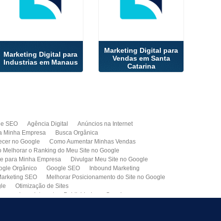
Marketing Digital para
Marketing Digital para
Vendas em Santa
Industrias em Manaus
Catarina
de SEO
Agência Digital
Anúncios na Internet
a Minha Empresa
Busca Orgânica
cer no Google
Como Aumentar Minhas Vendas
Melhorar o Ranking do Meu Site no Google
te para Minha Empresa
Divulgar Meu Site no Google
ogle Orgânico
Google SEO
Inbound Marketing
arketing SEO
Melhorar Posicionamento do Site no Google
gle
Otimização de Sites
paganda na Internet
Publicidade no Google
de SEO
Site para Minha Empresa
Site Profissional
Primeira Página do Google