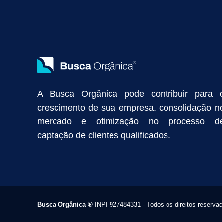
Vendas Industriais
Prospecção de Clientes B2B
Marketing Digi
Como Aumentar as Vendas da Minha Empresa
Marketing de Con
Anunciar na Internet
Captar Clientes
Criação de Site para Indús
Como Distribuir Mais Produtos
Marketing Growth
Marketing Gro
A Busca Orgânica pode contribuir para 
crescimento de sua empresa, consolidação n
mercado e otimização no processo d
captação de clientes qualificados.
Busca Orgânica
®
INPI 927484331 - Todos os direitos reserva