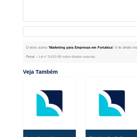
O texto acima "
Marketing para Empresas em Fortaleza
" é de direito r
Penal. –
Lei n° 9.610-98 sobre direitos autorais
.
Veja Também