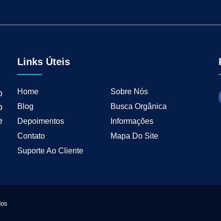
tal para Negócios Locais
Vendas B2B
Como Ter Resultados Digitais
Como 
teudo
Mkt Industrial
Geração de Leads B2B
Geração de Clientes B2B
M
tria
Marketing de Busca Industrial
Marketing Industrial B2B
Marketing pa
wth Industrial
Marketing de Crescimento
Marketing de Crescimento Industria
Links Úteis
Home
Sobre Nós
o
Blog
Busca Orgânica
o
e
Depoimentos
Informações
Contato
Mapa Do Site
Suporte Ao Cliente
dos