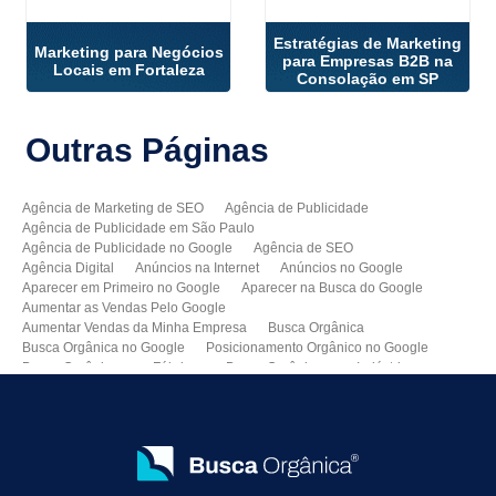
Estratégias de Marketing
Marketing para Negócios
para Empresas B2B na
Locais em Fortaleza
Consolação em SP
Outras
Páginas
Agência de Marketing de SEO
Agência de Publicidade
Agência de Publicidade em São Paulo
Agência de Publicidade no Google
Agência de SEO
Agência Digital
Anúncios na Internet
Anúncios no Google
Aparecer em Primeiro no Google
Aparecer na Busca do Google
Aumentar as Vendas Pelo Google
Aumentar Vendas da Minha Empresa
Busca Orgânica
Busca Orgânica no Google
Posicionamento Orgânico no Google
Busca Orgânica para Fábricas
Busca Orgânica para Indústrias
Como Aparecer no Google
Como Aumentar Minhas Vendas
Como Colocar Meu Site na Primeira Página do Google
Como Divulgar Meu Site
Como Divulgar no Google
Como Melhorar as Vendas
Como Melhorar o Ranking do Meu Site no Google
Como Vender Mais e Melhor
Como Vender pela Internet