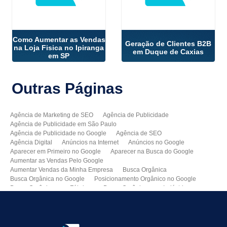
Como Aumentar as Vendas
Geração de Clientes B2B
na Loja Fisica no Ipiranga
em Duque de Caxias
em SP
Outras
Páginas
Agência de Marketing de SEO
Agência de Publicidade
Agência de Publicidade em São Paulo
Agência de Publicidade no Google
Agência de SEO
Agência Digital
Anúncios na Internet
Anúncios no Google
Aparecer em Primeiro no Google
Aparecer na Busca do Google
Aumentar as Vendas Pelo Google
Aumentar Vendas da Minha Empresa
Busca Orgânica
Busca Orgânica no Google
Posicionamento Orgânico no Google
Busca Orgânica para Fábricas
Busca Orgânica para Indústrias
Como Aparecer no Google
Como Aumentar Minhas Vendas
Como Colocar Meu Site na Primeira Página do Google
Como Divulgar Meu Site
Como Divulgar no Google
Como Melhorar as Vendas