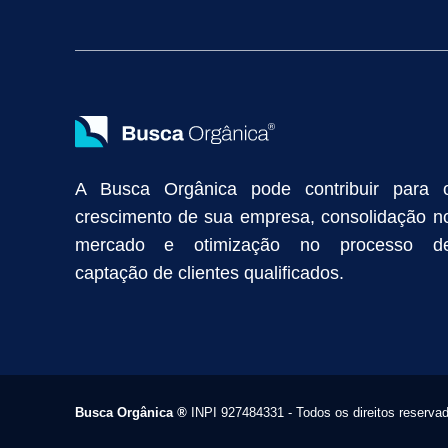
Vendas Industriais
Prospecção de Clientes B2B
Marketing Digi
Como Aumentar as Vendas da Minha Empresa
Marketing de Con
Anunciar na Internet
Captar Clientes
Criação de Site para Indús
Como Distribuir Mais Produtos
Marketing Growth
Marketing Gro
A Busca Orgânica pode contribuir para 
crescimento de sua empresa, consolidação n
mercado e otimização no processo d
captação de clientes qualificados.
Busca Orgânica
®
INPI 927484331 - Todos os direitos reserva