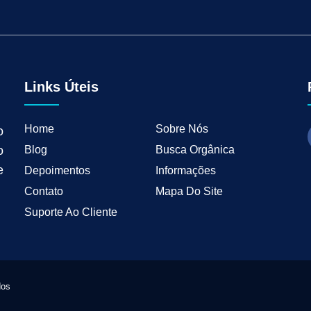
tal para Negócios Locais
Vendas B2B
Como Ter Resultados Digitais
Como 
teudo
Mkt Industrial
Geração de Leads B2B
Geração de Clientes B2B
M
tria
Marketing de Busca Industrial
Marketing Industrial B2B
Marketing pa
wth Industrial
Marketing de Crescimento
Marketing de Crescimento Industria
Links Úteis
Home
Sobre Nós
o
Blog
Busca Orgânica
o
e
Depoimentos
Informações
Contato
Mapa Do Site
Suporte Ao Cliente
dos