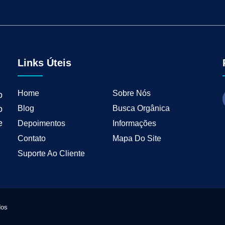
tal para Negócios Locais
Vendas B2B
Como Ter Resultados Digitais
Como 
teudo
Mkt Industrial
Geração de Leads B2B
Geração de Clientes B2B
M
tria
Marketing de Busca Industrial
Marketing Industrial B2B
Marketing pa
wth Industrial
Marketing de Crescimento
Marketing de Crescimento Industria
Links Úteis
Home
Sobre Nós
o
Blog
Busca Orgânica
o
e
Depoimentos
Informações
Contato
Mapa Do Site
Suporte Ao Cliente
dos