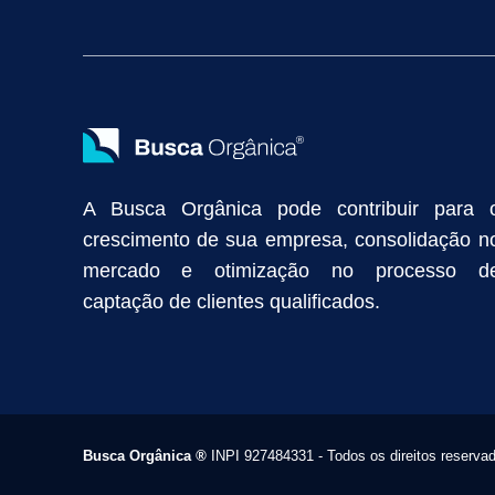
Vendas Industriais
Prospecção de Clientes B2B
Marketing Digi
Como Aumentar as Vendas da Minha Empresa
Marketing de Con
Anunciar na Internet
Captar Clientes
Criação de Site para Indús
Como Distribuir Mais Produtos
Marketing Growth
Marketing Gro
A Busca Orgânica pode contribuir para 
crescimento de sua empresa, consolidação n
mercado e otimização no processo d
captação de clientes qualificados.
Busca Orgânica
®
INPI 927484331 - Todos os direitos reserva