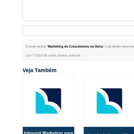
O texto acima "
Marketing de Crescimento na Serra
" é de direito reserv
Lei n° 9.610-98 sobre direitos autorais
.
Veja Também
Inbound Marketing para