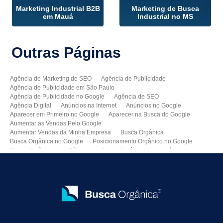
Marketing Industrial B2B
Marketing de Busca
em Mauá
Industrial no MS
Outras
Páginas
Agência de Marketing de SEO
Agência de Publicidade
Agência de Publicidade em São Paulo
Agência de Publicidade no Google
Agência de SEO
Agência Digital
Anúncios na Internet
Anúncios no Google
Aparecer em Primeiro no Google
Aparecer na Busca do Google
Aumentar as Vendas Pelo Google
Aumentar Vendas da Minha Empresa
Busca Orgânica
Busca Orgânica no Google
Posicionamento Orgânico no Google
Busca Orgânica para Fábricas
Busca Orgânica para Indústrias
Como Aparecer no Google
Como Aumentar Minhas Vendas
Como Colocar Meu Site na Primeira Página do Google
Como Divulgar Meu Site
Como Divulgar no Google
Como Melhorar as Vendas
Como Melhorar o Ranking do Meu Site no Google
Como Vender Mais e Melhor
Como Vender pela Internet
Consultoria de SEO
Consultoria SEO
Criação de Sites Profissionais
Criar Um Site para Minha Empresa