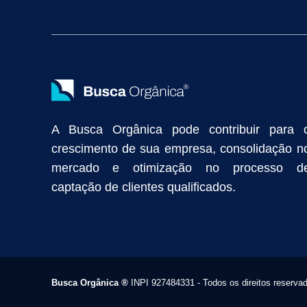
Vendas Industriais
Prospecção de Clientes B2B
Marketing Digi
Como Aumentar as Vendas da Minha Empresa
Marketing de Con
Anunciar na Internet
Captar Clientes
Criação de Site para Indús
Como Distribuir Mais Produtos
Marketing Growth
Marketing Gro
A Busca Orgânica pode contribuir para 
crescimento de sua empresa, consolidação n
mercado e otimização no processo d
captação de clientes qualificados.
Busca Orgânica
®
INPI 927484331 - Todos os direitos reserva