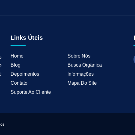
tal para Negócios Locais
Vendas B2B
Como Ter Resultados Digitais
Como 
teudo
Mkt Industrial
Geração de Leads B2B
Geração de Clientes B2B
M
tria
Marketing de Busca Industrial
Marketing Industrial B2B
Marketing pa
wth Industrial
Marketing de Crescimento
Marketing de Crescimento Industria
Links Úteis
Home
Sobre Nós
o
Blog
Busca Orgânica
o
e
Depoimentos
Informações
Contato
Mapa Do Site
Suporte Ao Cliente
dos