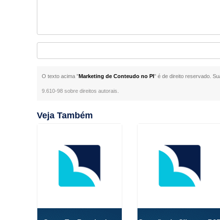
O texto acima "
Marketing de Conteudo no PI
" é de direito reservado. S
9.610-98 sobre direitos autorais
.
Veja Também