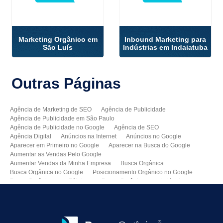
Marketing Orgânico em
Inbound Marketing para
São Luís
Indústrias em Indaiatuba
Outras
Páginas
Agência de Marketing de SEO
Agência de Publicidade
Agência de Publicidade em São Paulo
Agência de Publicidade no Google
Agência de SEO
Agência Digital
Anúncios na Internet
Anúncios no Google
Aparecer em Primeiro no Google
Aparecer na Busca do Google
Aumentar as Vendas Pelo Google
Aumentar Vendas da Minha Empresa
Busca Orgânica
Busca Orgânica no Google
Posicionamento Orgânico no Google
Busca Orgânica para Fábricas
Busca Orgânica para Indústrias
Como Aparecer no Google
Como Aumentar Minhas Vendas
Como Colocar Meu Site na Primeira Página do Google
Como Divulgar Meu Site
Como Divulgar no Google
Como Melhorar as Vendas