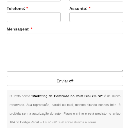
Telefone:
*
Assunto:
*
Mensagem:
*
Enviar
O texto acima "
Marketing de Conteudo no Itaim Bibi em SP
" é de direito
reservado. Sua reprodução, parcial ou total, mesmo citando nossos links, é
proibida sem a autorização do autor. Plágio é crime e está previsto no artigo
184 do Código Penal. –
Lei n° 9.610-98 sobre direitos autorais
.