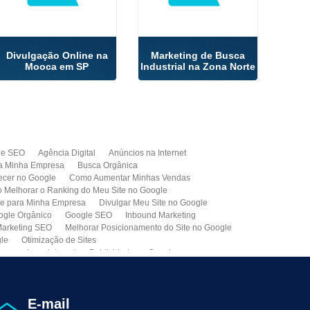
Divulgação Online na
Marketing de Busca
Mooca em SP
Industrial na Zona Norte
de SEO
Agência Digital
Anúncios na Internet
a Minha Empresa
Busca Orgânica
cer no Google
Como Aumentar Minhas Vendas
Melhorar o Ranking do Meu Site no Google
te para Minha Empresa
Divulgar Meu Site no Google
ogle Orgânico
Google SEO
Inbound Marketing
arketing SEO
Melhorar Posicionamento do Site no Google
gle
Otimização de Sites
paganda na Internet
Publicidade no Google
de SEO
Site para Minha Empresa
Site Profissional
Primeira Página do Google
presa de Seo do Brasil
Otimização Seo On-page
E-mail
ção de Clientes
Prospecção B2B