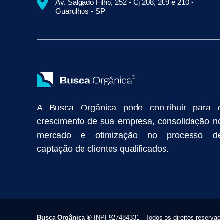
Av. Salgado Filho, 252 - Cj 208, 209 e 210 -
Empresa de Prospecção B2B
Marketing Industrial
Marketing Di
Guarulhos - SP
Divulgação Online
Atração de Clientes
Estratégias de Marketi
Vendas Industriais
Prospecção de Clientes B2B
Marketing Digi
Como Aumentar as Vendas da Minha Empresa
Marketing de Con
Anunciar na Internet
Captar Clientes
Criação de Site para Indús
Como Distribuir Mais Produtos
Marketing Growth
Marketing Gro
A Busca Orgânica pode contribuir para 
crescimento de sua empresa, consolidação n
mercado e otimização no processo d
captação de clientes qualificados.
Busca Orgânica
®
INPI 927484331 - Todos os direitos reserva