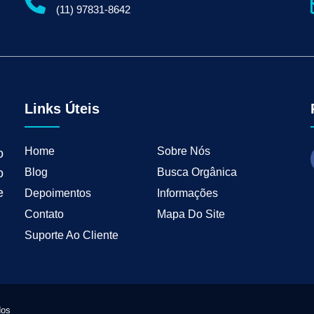
gital para Empresas
Serviços de Marketing Digital
Marketing Digital para Indu
(11) 97831-8642
ng B2B
Estratégias de Marketing para Empresas B2B
Inbound Marketing para 
tal para Negócios Locais
Vendas B2B
Como Ter Resultados Digitais
Como 
teudo
Mkt Industrial
Geração de Leads B2B
Geração de Clientes B2B
M
tria
Marketing de Busca Industrial
Marketing Industrial B2B
Marketing pa
wth Industrial
Marketing de Crescimento
Marketing de Crescimento Industria
Links Úteis
Home
Sobre Nós
o
Blog
Busca Orgânica
o
e
Depoimentos
Informações
Contato
Mapa Do Site
Suporte Ao Cliente
dos