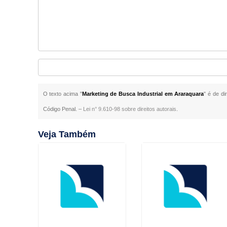
O texto acima "
Marketing de Busca Industrial em Araraquara
" é de di
Código Penal. –
Lei n° 9.610-98 sobre direitos autorais
.
Veja Também