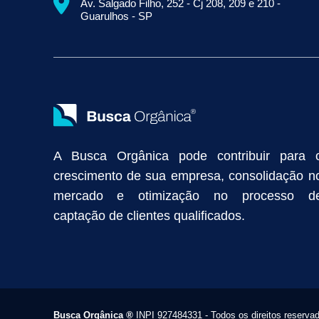
Av. Salgado Filho, 252 - Cj 208, 209 e 210 -
Empresa de Prospecção B2B
Marketing Industrial
Marketing Di
Guarulhos - SP
Divulgação Online
Atração de Clientes
Estratégias de Marketi
Vendas Industriais
Prospecção de Clientes B2B
Marketing Digi
Como Aumentar as Vendas da Minha Empresa
Marketing de Con
Anunciar na Internet
Captar Clientes
Criação de Site para Indús
Como Distribuir Mais Produtos
Marketing Growth
Marketing Gro
A Busca Orgânica pode contribuir para 
crescimento de sua empresa, consolidação n
mercado e otimização no processo d
captação de clientes qualificados.
Busca Orgânica
®
INPI 927484331 - Todos os direitos reserva