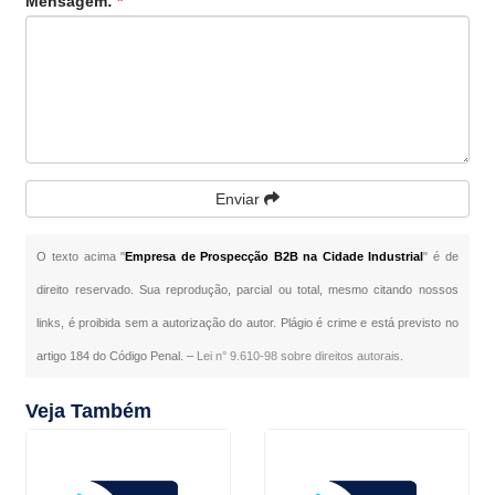
Mensagem:
*
Enviar
O texto acima "
Empresa de Prospecção B2B na Cidade Industrial
" é de
direito reservado. Sua reprodução, parcial ou total, mesmo citando nossos
links, é proibida sem a autorização do autor. Plágio é crime e está previsto no
artigo 184 do Código Penal. –
Lei n° 9.610-98 sobre direitos autorais
.
Veja Também