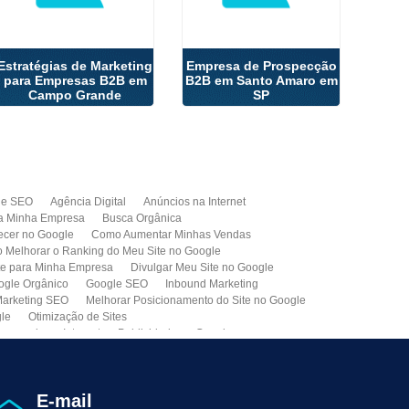
Estratégias de Marketing
Empresa de Prospecção
para Empresas B2B em
B2B em Santo Amaro em
Campo Grande
SP
de SEO
Agência Digital
Anúncios na Internet
a Minha Empresa
Busca Orgânica
cer no Google
Como Aumentar Minhas Vendas
Melhorar o Ranking do Meu Site no Google
te para Minha Empresa
Divulgar Meu Site no Google
ogle Orgânico
Google SEO
Inbound Marketing
arketing SEO
Melhorar Posicionamento do Site no Google
gle
Otimização de Sites
paganda na Internet
Publicidade no Google
de SEO
Site para Minha Empresa
Site Profissional
Primeira Página do Google
presa de Seo do Brasil
Otimização Seo On-page
E-mail
ção de Clientes
Prospecção B2B