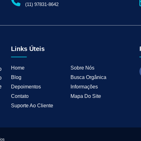
gital para Empresas
Serviços de Marketing Digital
Marketing Digital para Indu
(11) 97831-8642
ng B2B
Estratégias de Marketing para Empresas B2B
Inbound Marketing para 
tal para Negócios Locais
Vendas B2B
Como Ter Resultados Digitais
Como 
teudo
Mkt Industrial
Geração de Leads B2B
Geração de Clientes B2B
M
tria
Marketing de Busca Industrial
Marketing Industrial B2B
Marketing pa
wth Industrial
Marketing de Crescimento
Marketing de Crescimento Industria
Links Úteis
Home
Sobre Nós
o
Blog
Busca Orgânica
o
e
Depoimentos
Informações
Contato
Mapa Do Site
Suporte Ao Cliente
dos