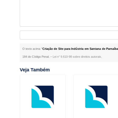
O texto acima "
Criação de Site para Indústria em Santana de Parnaíb
184 do Código Penal. –
Lei n° 9.610-98 sobre direitos autorais
.
Veja Também