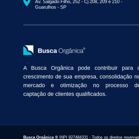
Av. Salgado Filho, 252 - Cj 208, 209 e 210 -
Empresa de Prospecção B2B
Marketing Industrial
Marketing Di
Guarulhos - SP
Divulgação Online
Atração de Clientes
Estratégias de Marketi
Vendas Industriais
Prospecção de Clientes B2B
Marketing Digi
Como Aumentar as Vendas da Minha Empresa
Marketing de Con
Anunciar na Internet
Captar Clientes
Criação de Site para Indús
Como Distribuir Mais Produtos
Marketing Growth
Marketing Gro
A Busca Orgânica pode contribuir para 
crescimento de sua empresa, consolidação n
mercado e otimização no processo d
captação de clientes qualificados.
Busca Orgânica
®
INPI 927484331 - Todos os direitos reserva