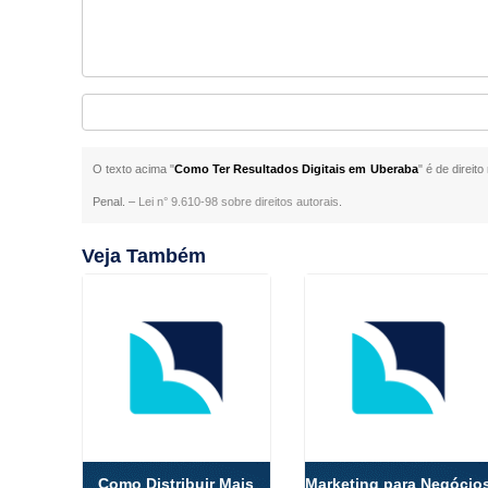
O texto acima "
Como Ter Resultados Digitais em Uberaba
" é de direit
Penal. –
Lei n° 9.610-98 sobre direitos autorais
.
Veja Também
Como Distribuir Mais
Marketing para Negócio