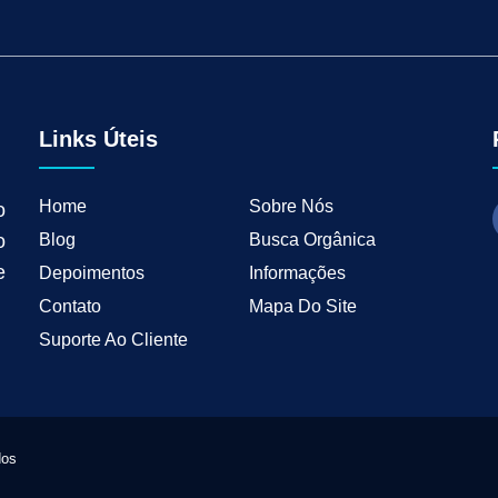
tal para Negócios Locais
Vendas B2B
Como Ter Resultados Digitais
Como 
teudo
Mkt Industrial
Geração de Leads B2B
Geração de Clientes B2B
M
tria
Marketing de Busca Industrial
Marketing Industrial B2B
Marketing pa
wth Industrial
Marketing de Crescimento
Marketing de Crescimento Industria
Links Úteis
Home
Sobre Nós
o
Blog
Busca Orgânica
o
e
Depoimentos
Informações
Contato
Mapa Do Site
Suporte Ao Cliente
dos