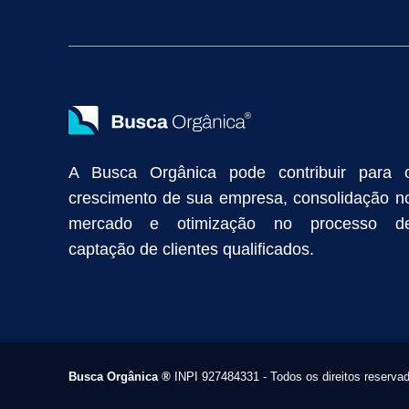
Vendas Industriais
Prospecção de Clientes B2B
Marketing Digi
Como Aumentar as Vendas da Minha Empresa
Marketing de Con
Anunciar na Internet
Captar Clientes
Criação de Site para Indús
Como Distribuir Mais Produtos
Marketing Growth
Marketing Gro
A Busca Orgânica pode contribuir para 
crescimento de sua empresa, consolidação n
mercado e otimização no processo d
captação de clientes qualificados.
Busca Orgânica
®
INPI 927484331 - Todos os direitos reserva