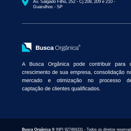
Av. Salgado Filho, 252 - Cj 208, 209 e 210 -
Empresa de Prospecção B2B
Marketing Industrial
Marketing Di
Guarulhos - SP
Divulgação Online
Atração de Clientes
Estratégias de Marketi
Vendas Industriais
Prospecção de Clientes B2B
Marketing Digi
Como Aumentar as Vendas da Minha Empresa
Marketing de Con
Anunciar na Internet
Captar Clientes
Criação de Site para Indús
Como Distribuir Mais Produtos
Marketing Growth
Marketing Gro
A Busca Orgânica pode contribuir para 
crescimento de sua empresa, consolidação n
mercado e otimização no processo d
captação de clientes qualificados.
Busca Orgânica
®
INPI 927484331 - Todos os direitos reserva