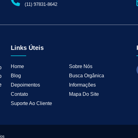
gital para Empresas
Serviços de Marketing Digital
Marketing Digital para Indu
(11) 97831-8642
ng B2B
Estratégias de Marketing para Empresas B2B
Inbound Marketing para 
tal para Negócios Locais
Vendas B2B
Como Ter Resultados Digitais
Como 
teudo
Mkt Industrial
Geração de Leads B2B
Geração de Clientes B2B
M
tria
Marketing de Busca Industrial
Marketing Industrial B2B
Marketing pa
wth Industrial
Marketing de Crescimento
Marketing de Crescimento Industria
Links Úteis
Home
Sobre Nós
o
Blog
Busca Orgânica
o
e
Depoimentos
Informações
Contato
Mapa Do Site
Suporte Ao Cliente
dos