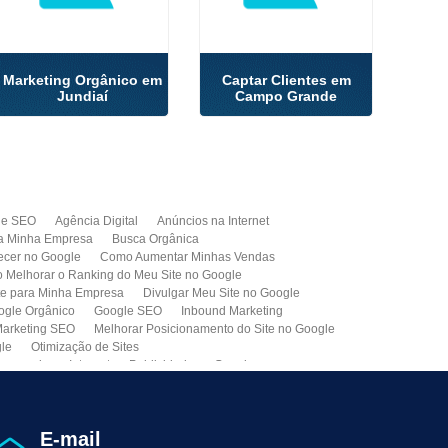
Marketing Orgânico em
Captar Clientes em
Jundiaí
Campo Grande
de SEO
Agência Digital
Anúncios na Internet
a Minha Empresa
Busca Orgânica
cer no Google
Como Aumentar Minhas Vendas
Melhorar o Ranking do Meu Site no Google
te para Minha Empresa
Divulgar Meu Site no Google
ogle Orgânico
Google SEO
Inbound Marketing
arketing SEO
Melhorar Posicionamento do Site no Google
gle
Otimização de Sites
paganda na Internet
Publicidade no Google
de SEO
Site para Minha Empresa
Site Profissional
Primeira Página do Google
presa de Seo do Brasil
Otimização Seo On-page
E-mail
ção de Clientes
Prospecção B2B