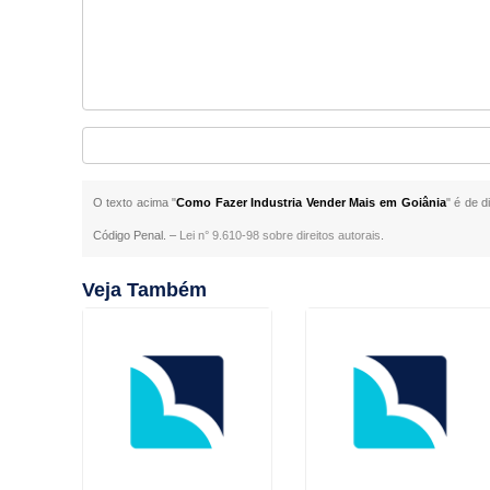
O texto acima "
Como Fazer Industria Vender Mais em Goiânia
" é de d
Código Penal. –
Lei n° 9.610-98 sobre direitos autorais
.
Veja Também