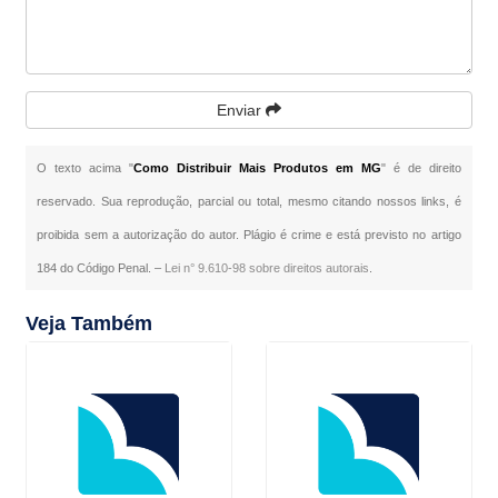
Enviar
O texto acima "
Como Distribuir Mais Produtos em MG
" é de direito
reservado. Sua reprodução, parcial ou total, mesmo citando nossos links, é
proibida sem a autorização do autor. Plágio é crime e está previsto no artigo
184 do Código Penal. –
Lei n° 9.610-98 sobre direitos autorais
.
Veja Também