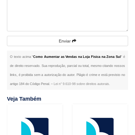
Enviar
O texto acima "
Como Aumentar as Vendas na Loja Fisica na Zona Sul
" é
de direito reservado. Sua reprodução, parcial ou total, mesmo citando nossos
links, é proibida sem a autorização do autor. Plágio é crime e está previsto no
artigo 184 do Código Penal. –
Lei n° 9.610-98 sobre direitos autorais
.
Veja Também