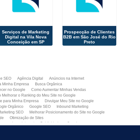
Serviços de Marketing
Prospecção de Clientes
Digital na Vila Nova
B2B em São José do Rio
Conceição em SP
Preto
de SEO
Agência Digital
Anúncios na Internet
a Minha Empresa
Busca Orgânica
cer no Google
Como Aumentar Minhas Vendas
Melhorar o Ranking do Meu Site no Google
te para Minha Empresa
Divulgar Meu Site no Google
ogle Orgânico
Google SEO
Inbound Marketing
arketing SEO
Melhorar Posicionamento do Site no Google
gle
Otimização de Sites
paganda na Internet
Publicidade no Google
de SEO
Site para Minha Empresa
Site Profissional
Primeira Página do Google