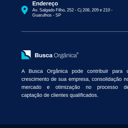
Como Aparecer na Primeira Página do Google
Como Fazer Seo
Endereço
Primeira Página do Google Sem Pagar por Clique
Quais Técnicas
Av. Salgado Filho, 252 - Cj 208, 209 e 210 -
Empresa de Prospecção B2B
Marketing Industrial
Marketing Di
Guarulhos - SP
Divulgação Online
Atração de Clientes
Estratégias de Marketi
Vendas Industriais
Prospecção de Clientes B2B
Marketing Digi
Como Aumentar as Vendas da Minha Empresa
Marketing de Con
Anunciar na Internet
Captar Clientes
Criação de Site para Indús
Como Distribuir Mais Produtos
Marketing Growth
Marketing Gro
A Busca Orgânica pode contribuir para 
crescimento de sua empresa, consolidação n
mercado e otimização no processo d
captação de clientes qualificados.