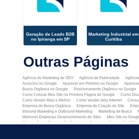
Geração de Leads B2B
Marketing Industrial em
no Ipiranga em SP
Curitiba
Outras
Páginas
Agência de Marketing de SEO
Agência de Publicidade
Agência
Anúncios no Google
Aparecer em Primeiro no Google
Aparece
Busca Orgânica no Google
Posicionamento Orgânico no Google
Como Colocar Meu Site na Primeira Página do Google
Como Divu
Como Vender Mais e Melhor
Como Vender pela Internet
Consul
Empresa de Busca Orgânica
Empresa de Criação de Site
Empr
Inbound Marketing e Outbound Marketing
Marketing de Busca
Melhores Empresas Desenvolvimento de Sites
Meu Site no Googl
Otimização de Sites nos Parâmetros do Google
Otimização SEO
Publicidade Online
Quero Divulgar Minha Empresa no Google
Técnicas de SEO
Tecnologia de Posicionamento para o Google