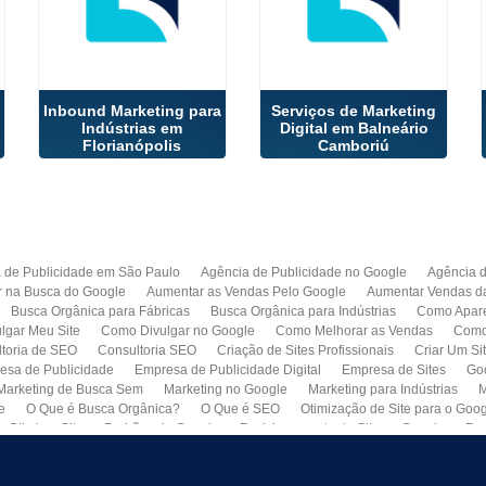
Inbound Marketing para
Serviços de Marketing
Indústrias em
Digital em Balneário
Florianópolis
Camboriú
 de Publicidade em São Paulo
Agência de Publicidade no Google
Agência 
r na Busca do Google
Aumentar as Vendas Pelo Google
Aumentar Vendas d
Busca Orgânica para Fábricas
Busca Orgânica para Indústrias
Como Apare
lgar Meu Site
Como Divulgar no Google
Como Melhorar as Vendas
Como 
toria de SEO
Consultoria SEO
Criação de Sites Profissionais
Criar Um Si
esa de Publicidade
Empresa de Publicidade Digital
Empresa de Sites
Go
Marketing de Busca Sem
Marketing no Google
Marketing para Indústrias
M
e
O Que é Busca Orgânica?
O Que é SEO
Otimização de Site para o Goo
Otimizar Site
Padrões do Google
Posicionamento de Site no Google
Pro
Quero Fazer Um Site para Minha Empresa
SEO
SEO para Sites
Serviço 
Web Marketing
Busca Orgânica com Garantia de Contrato
Colocar Site na 