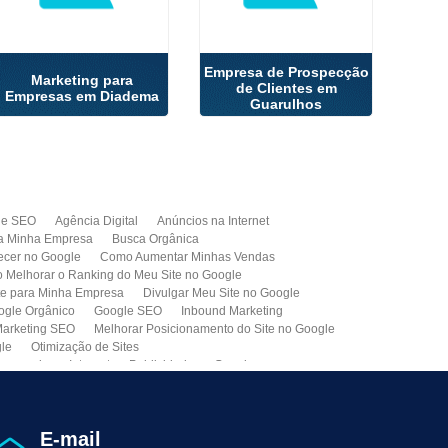
Empresa de Prospecção
Marketing para
de Clientes em
Empresas em Diadema
Guarulhos
de SEO
Agência Digital
Anúncios na Internet
a Minha Empresa
Busca Orgânica
cer no Google
Como Aumentar Minhas Vendas
Melhorar o Ranking do Meu Site no Google
te para Minha Empresa
Divulgar Meu Site no Google
ogle Orgânico
Google SEO
Inbound Marketing
arketing SEO
Melhorar Posicionamento do Site no Google
gle
Otimização de Sites
paganda na Internet
Publicidade no Google
de SEO
Site para Minha Empresa
Site Profissional
Primeira Página do Google
presa de Seo do Brasil
Otimização Seo On-page
E-mail
ção de Clientes
Prospecção B2B