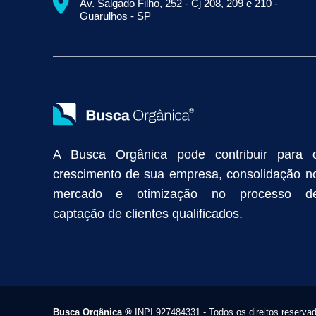
Av. Salgado Filho, 252 - Cj 208, 209 e 210 -
Empresa de Prospecção B2B
Marketing Industrial
Marketing Di
Guarulhos - SP
Divulgação Online
Atração de Clientes
Estratégias de Marketi
Vendas Industriais
Prospecção de Clientes B2B
Marketing Digi
Como Aumentar as Vendas da Minha Empresa
Marketing de Con
Anunciar na Internet
Captar Clientes
Criação de Site para Indús
Como Distribuir Mais Produtos
Marketing Growth
Marketing Gro
A Busca Orgânica pode contribuir para 
crescimento de sua empresa, consolidação n
mercado e otimização no processo d
captação de clientes qualificados.
Busca Orgânica
®
INPI 927484331 - Todos os direitos reserva