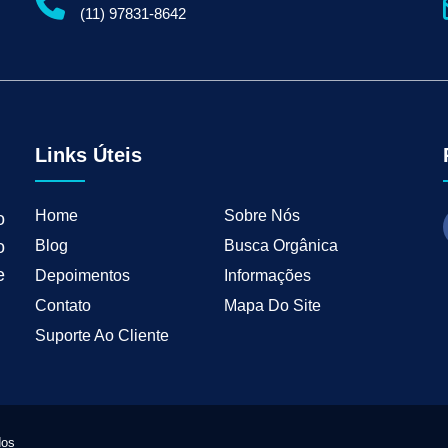
gital para Empresas
Serviços de Marketing Digital
Marketing Digital para Indu
(11) 97831-8642
ng B2B
Estratégias de Marketing para Empresas B2B
Inbound Marketing para 
tal para Negócios Locais
Vendas B2B
Como Ter Resultados Digitais
Como 
teudo
Mkt Industrial
Geração de Leads B2B
Geração de Clientes B2B
M
tria
Marketing de Busca Industrial
Marketing Industrial B2B
Marketing pa
wth Industrial
Marketing de Crescimento
Marketing de Crescimento Industria
Links Úteis
Home
Sobre Nós
o
Blog
Busca Orgânica
o
e
Depoimentos
Informações
Contato
Mapa Do Site
Suporte Ao Cliente
dos