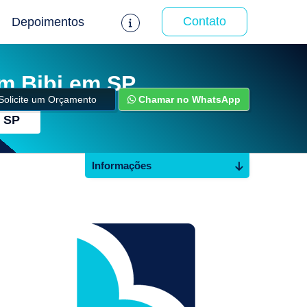
Contato
Depoimentos
m Bibi em SP
Solicite um Orçamento
Chamar no WhatsApp
m SP
Informações