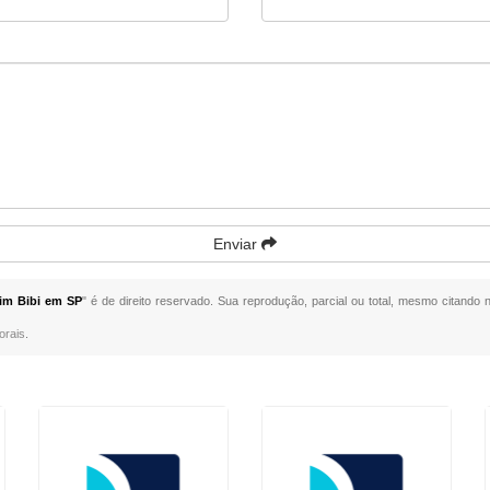
Enviar
im Bibi em SP
" é de direito reservado. Sua reprodução, parcial ou total, mesmo citando n
orais
.