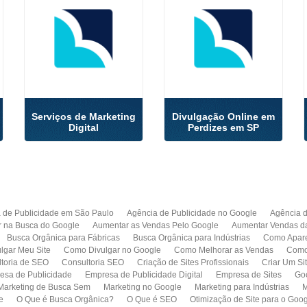
Serviços de Marketing
Divulgação Online em
Digital
Perdizes em SP
 de Publicidade em São Paulo
Agência de Publicidade no Google
Agência 
r na Busca do Google
Aumentar as Vendas Pelo Google
Aumentar Vendas d
Busca Orgânica para Fábricas
Busca Orgânica para Indústrias
Como Apare
lgar Meu Site
Como Divulgar no Google
Como Melhorar as Vendas
Como 
toria de SEO
Consultoria SEO
Criação de Sites Profissionais
Criar Um Si
esa de Publicidade
Empresa de Publicidade Digital
Empresa de Sites
Go
Marketing de Busca Sem
Marketing no Google
Marketing para Indústrias
M
e
O Que é Busca Orgânica?
O Que é SEO
Otimização de Site para o Goo