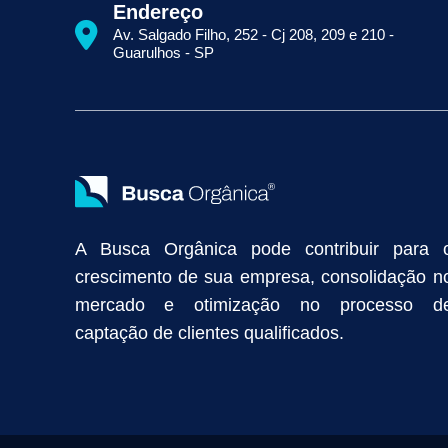
Como Aparecer na Primeira Página do Google
Como Fazer Seo
Endereço
Primeira Página do Google Sem Pagar por Clique
Quais Técnicas
Av. Salgado Filho, 252 - Cj 208, 209 e 210 -
Empresa de Prospecção B2B
Marketing Industrial
Marketing Di
Guarulhos - SP
Divulgação Online
Atração de Clientes
Estratégias de Marketi
Vendas Industriais
Prospecção de Clientes B2B
Marketing Digi
Como Aumentar as Vendas da Minha Empresa
Marketing de Con
Anunciar na Internet
Captar Clientes
Criação de Site para Indús
Como Distribuir Mais Produtos
Marketing Growth
Marketing Gro
A Busca Orgânica pode contribuir para 
crescimento de sua empresa, consolidação n
mercado e otimização no processo d
captação de clientes qualificados.