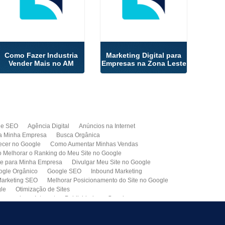
Como Fazer Industria
Marketing Digital para
Vender Mais no AM
Empresas na Zona Leste
de SEO
Agência Digital
Anúncios na Internet
a Minha Empresa
Busca Orgânica
cer no Google
Como Aumentar Minhas Vendas
Melhorar o Ranking do Meu Site no Google
te para Minha Empresa
Divulgar Meu Site no Google
ogle Orgânico
Google SEO
Inbound Marketing
arketing SEO
Melhorar Posicionamento do Site no Google
gle
Otimização de Sites
paganda na Internet
Publicidade no Google
de SEO
Site para Minha Empresa
Site Profissional
Primeira Página do Google