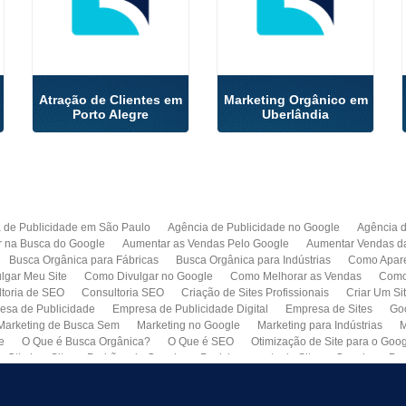
Atração de Clientes em
Marketing Orgânico em
Porto Alegre
Uberlândia
 de Publicidade em São Paulo
Agência de Publicidade no Google
Agência 
r na Busca do Google
Aumentar as Vendas Pelo Google
Aumentar Vendas d
Busca Orgânica para Fábricas
Busca Orgânica para Indústrias
Como Apare
lgar Meu Site
Como Divulgar no Google
Como Melhorar as Vendas
Como 
toria de SEO
Consultoria SEO
Criação de Sites Profissionais
Criar Um Si
esa de Publicidade
Empresa de Publicidade Digital
Empresa de Sites
Go
Marketing de Busca Sem
Marketing no Google
Marketing para Indústrias
M
e
O Que é Busca Orgânica?
O Que é SEO
Otimização de Site para o Goo
Otimizar Site
Padrões do Google
Posicionamento de Site no Google
Pro
Quero Fazer Um Site para Minha Empresa
SEO
SEO para Sites
Serviço 
Web Marketing
Busca Orgânica com Garantia de Contrato
Colocar Site na 