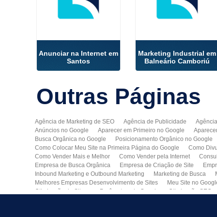
Anunciar na Internet em
Marketing Industrial em
Santos
Balneário Camboriú
Outras
Páginas
Agência de Marketing de SEO
Agência de Publicidade
Agência
Anúncios no Google
Aparecer em Primeiro no Google
Aparece
Busca Orgânica no Google
Posicionamento Orgânico no Google
Como Colocar Meu Site na Primeira Página do Google
Como Divu
Como Vender Mais e Melhor
Como Vender pela Internet
Consul
Empresa de Busca Orgânica
Empresa de Criação de Site
Empr
Inbound Marketing e Outbound Marketing
Marketing de Busca
Melhores Empresas Desenvolvimento de Sites
Meu Site no Googl
Otimização de Sites nos Parâmetros do Google
Otimização SEO
Publicidade Online
Quero Divulgar Minha Empresa no Google
Técnicas de SEO
Tecnologia de Posicionamento para o Google