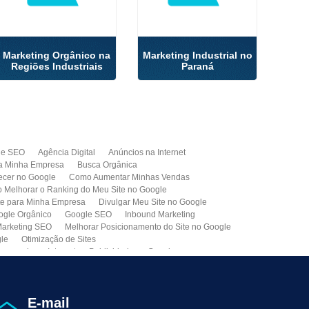
Marketing Orgânico na
Marketing Industrial no
Regiões Industriais
Paraná
de SEO
Agência Digital
Anúncios na Internet
a Minha Empresa
Busca Orgânica
cer no Google
Como Aumentar Minhas Vendas
Melhorar o Ranking do Meu Site no Google
te para Minha Empresa
Divulgar Meu Site no Google
ogle Orgânico
Google SEO
Inbound Marketing
arketing SEO
Melhorar Posicionamento do Site no Google
gle
Otimização de Sites
paganda na Internet
Publicidade no Google
de SEO
Site para Minha Empresa
Site Profissional
Primeira Página do Google
presa de Seo do Brasil
Otimização Seo On-page
E-mail
ção de Clientes
Prospecção B2B