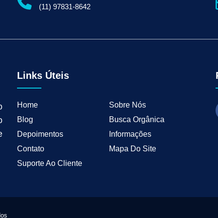
gital para Empresas
Serviços de Marketing Digital
Marketing Digital para Indu
(11) 97831-8642
ng B2B
Estratégias de Marketing para Empresas B2B
Inbound Marketing para 
tal para Negócios Locais
Vendas B2B
Como Ter Resultados Digitais
Como 
teudo
Mkt Industrial
Geração de Leads B2B
Geração de Clientes B2B
M
tria
Marketing de Busca Industrial
Marketing Industrial B2B
Marketing pa
wth Industrial
Marketing de Crescimento
Marketing de Crescimento Industria
Links Úteis
Home
Sobre Nós
o
Blog
Busca Orgânica
o
e
Depoimentos
Informações
Contato
Mapa Do Site
Suporte Ao Cliente
dos