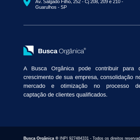
Av. Salgado Filho, 252 - Cj 208, 209 e 210 -
Empresa de Prospecção B2B
Marketing Industrial
Marketing Di
Guarulhos - SP
Divulgação Online
Atração de Clientes
Estratégias de Marketi
Vendas Industriais
Prospecção de Clientes B2B
Marketing Digi
Como Aumentar as Vendas da Minha Empresa
Marketing de Con
Anunciar na Internet
Captar Clientes
Criação de Site para Indús
Como Distribuir Mais Produtos
Marketing Growth
Marketing Gro
A Busca Orgânica pode contribuir para 
crescimento de sua empresa, consolidação n
mercado e otimização no processo d
captação de clientes qualificados.
Busca Orgânica
®
INPI 927484331 - Todos os direitos reserva