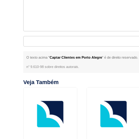
O texto acima "
Captar Clientes em Porto Alegre
" é de direito reservado
n° 9.610-98 sobre direitos autorais
.
Veja Também